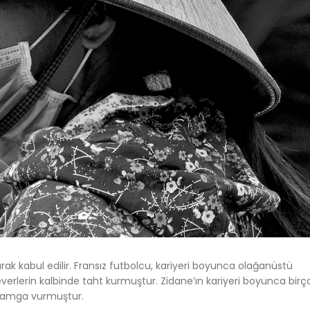
rak kabul edilir. Fransız futbolcu, kariyeri boyunca olağanüstü
severlerin kalbinde taht kurmuştur. Zidane’ın kariyeri boyunca birç
e damga vurmuştur.