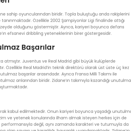
eri
ine sahip oyuncularından biridir. Topla buluştuğu anda rakiplerini
tanınmaktadır. Özellikle 2002 Şampiyonlar Ligi finalinde attığı
üzeyde olduğunu göstermiştir. Ayrıca, kariyeri boyunca defans
e’ın efsanevi dribbling yeteneklerinin birer göstergesidir.
ulmaz Başarılar
a atmıştır. Juventus ve Real Madrid gibi büyük kulüplerde
. Özellikle Real Madrid’in teknik direktörü olarak üst üste üç kez
utulmaz başarılar arasındadır. Ayrıca Fransa Milli Takımı ile
ulmaz anlarından biridir. Zidane’ın takımıyla kazandığı unutulma
luşturmaktadır.
larak kabul edilmektedir. Onun kariyeri boyunca yaşadığı unutulm
, azim ve yetenek konularında ilham almak isteyen herkes için de
ki performansıyla değil, aynı zamanda karakteri ve tutumuyla da
a olan saygısı ve kararlılığı, hayranlık uyandırmaktadır. Zidane’ın