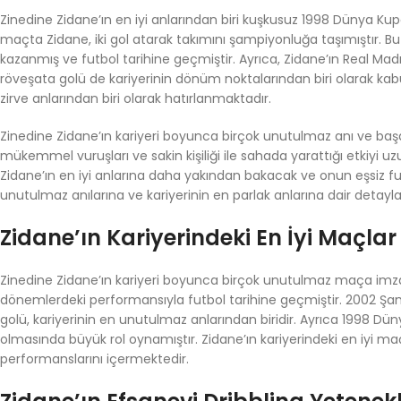
Zinedine Zidane’ın en iyi anlarından biri kuşkusuz 1998 Dünya Kupas
maçta Zidane, iki gol atarak takımını şampiyonluğa taşımıştır. 
kazanmış ve futbol tarihine geçmiştir. Ayrıca, Zidane’ın Real Ma
röveşata golü de kariyerinin dönüm noktalarından biri olarak kab
zirve anlarından biri olarak hatırlanmaktadır.
Zinedine Zidane’ın kariyeri boyunca birçok unutulmaz anı ve başar
mükemmel vuruşları ve sakin kişiliği ile sahada yarattığı etkiyi u
Zidane’ın en iyi anlarına daha yakından bakacak ve onun eşsiz fu
unutulmaz anılarına ve kariyerinin en parlak anlarına dair deta
Zidane’ın Kariyerindeki En İyi Maçlar
Zinedine Zidane’ın kariyeri boyunca birçok unutulmaz maça imza a
dönemlerdeki performansıyla futbol tarihine geçmiştir. 2002 Şam
golü, kariyerinin en unutulmaz anlarından biridir. Ayrıca 1998 Dün
olmasında büyük rol oynamıştır. Zidane’ın kariyerindeki en iyi ma
performanslarını içermektedir.