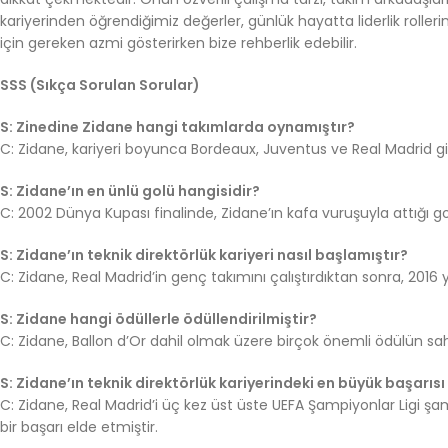
kariyerinden öğrendiğimiz değerler, günlük hayatta liderlik roller
için gereken azmi gösterirken bize rehberlik edebilir.
SSS (Sıkça Sorulan Sorular)
S: Zinedine Zidane hangi takımlarda oynamıştır?
C: Zidane, kariyeri boyunca Bordeaux, Juventus ve Real Madrid gi
S: Zidane’ın en ünlü golü hangisidir?
C: 2002 Dünya Kupası finalinde, Zidane’ın kafa vuruşuyla attığı g
S: Zidane’ın teknik direktörlük kariyeri nasıl başlamıştır?
C: Zidane, Real Madrid’in genç takımını çalıştırdıktan sonra, 2016 
S: Zidane hangi ödüllerle ödüllendirilmiştir?
C: Zidane, Ballon d’Or dahil olmak üzere birçok önemli ödülün sahib
S: Zidane’ın teknik direktörlük kariyerindeki en büyük başarısı
C: Zidane, Real Madrid’i üç kez üst üste UEFA Şampiyonlar Ligi şa
bir başarı elde etmiştir.