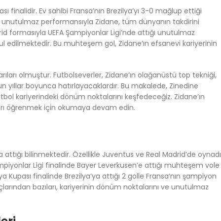
ı finalidir. Ev sahibi Fransa’nın Brezilya’yı 3-0 mağlup ettiği
Bu unutulmaz performansıyla Zidane, tüm dünyanın takdirini
drid formasıyla UEFA Şampiyonlar Ligi’nde attığı unutulmaz
ul edilmektedir. Bu muhteşem gol, Zidane’ın efsanevi kariyerinin
ıları olmuştur. Futbolseverler, Zidane’ın olağanüstü top tekniği,
zun yıllar boyunca hatırlayacaklardır. Bu makalede, Zinedine
tbol kariyerindeki dönüm noktalarını keşfedeceğiz. Zidane’ın
yları öğrenmek için okumaya devam edin.
ttığı bilinmektedir. Özellikle Juventus ve Real Madrid’de oynadı
piyonlar Ligi finalinde Bayer Leverkusen’e attığı muhteşem vole
ya Kupası finalinde Brezilya’ya attığı 2 golle Fransa’nın şampiyon
çlarından bazıları, kariyerinin dönüm noktalarını ve unutulmaz