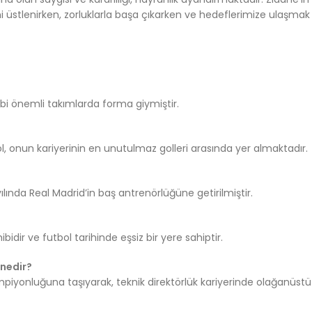
ini üstlenirken, zorluklarla başa çıkarken ve hedeflerimize ulaşmak
bi önemli takımlarda forma giymiştir.
ol, onun kariyerinin en unutulmaz golleri arasında yer almaktadır.
yılında Real Madrid’in baş antrenörlüğüne getirilmiştir.
idir ve futbol tarihinde eşsiz bir yere sahiptir.
 nedir?
mpiyonluğuna taşıyarak, teknik direktörlük kariyerinde olağanüstü