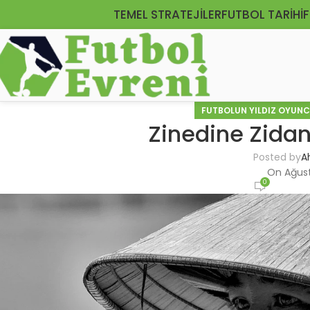
TEMEL STRATEJILER
FUTBOL TARIHI
F
FUTBOLUN YILDIZ OYUNC
Zinedine Zidane
Posted by
A
On Ağust
0