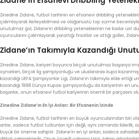
Zidane’ın Efsanevi Dribbling Yetenekl
Zinedine Zidane, futbol tarihinin en efsanevi dribbling yetenekler
çalımlayarak ilerleyebilmesi ve olağanüstü top sürme becerisiyle 
unutulmaz gol, Zidane’ın dribbling yeteneklerinin ne kadar üst d
oyuncularını çalımlayarak yarattığı fırsatlar ve attığı goller, Zidan
Zidane’ın Takımıyla Kazandığı Unut
Zinedine Zidane, kariyeri boyunca birçok unutulmaz başarıya imz
oynarken, birçok lig şampiyonluğu ve uluslararası kupa kazanmıştır
kazandığı UEFA Şampiyonlar Ligi, Zidane’ın takımıyla elde ettiği un
kazandığı 1998 Dünya Kupası şampiyonluğu da kariyerinin en unut
başarılar, onun efsanevi futbol kariyerinin önemli bir parçasını o
Zinedine Zidane’ın En İyi Anları: Bir Efsanenin İzinde
Zinedine Zidane, futbol tarihinin en büyük oyuncularından biri o
anlar, sadece futbol tutkunları için değil, aynı zamanda liderlik
büyük bir öneme sahiptir. Zidane’ın en iyi anları, sadece sahada
dikkat çekmektedir. Onun özverili çalışma tarzı, takım arkadaşların