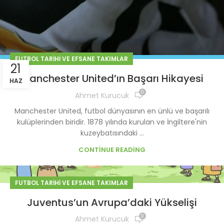
FUTBOL TARIHI VE EFSANE TAKIMLAR
21
Manchester United’ın Başarı Hikayesi
HAZ
0
Ahmet Kurucuk
Manchester United, futbol dünyasının en ünlü ve başarılı
kulüplerinden biridir. 1878 yılında kurulan ve İngiltere'nin
kuzeybatısındaki ...
CONTINUE READING
FUTBOL TARIHI VE EFSANE TAKIMLAR
Juventus’un Avrupa’daki Yükselişi
0
Ahmet Kurucuk