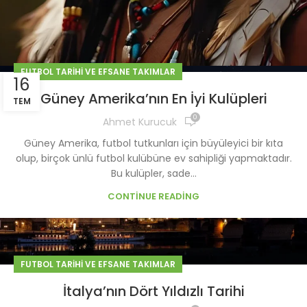
FUTBOL TARIHI VE EFSANE TAKIMLAR
16
Güney Amerika’nın En İyi Kulüpleri
TEM
0
Ahmet Kurucuk
Güney Amerika, futbol tutkunları için büyüleyici bir kıta
olup, birçok ünlü futbol kulübüne ev sahipliği yapmaktadır.
Bu kulüpler, sade...
CONTINUE READING
FUTBOL TARIHI VE EFSANE TAKIMLAR
İtalya’nın Dört Yıldızlı Tarihi