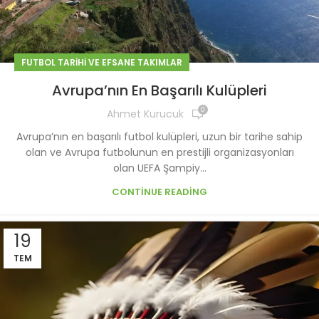
FUTBOL TARIHI VE EFSANE TAKIMLAR
Avrupa’nın En Başarılı Kulüpleri
0
Ahmet Kurucuk
Avrupa’nın en başarılı futbol kulüpleri, uzun bir tarihe sahip
olan ve Avrupa futbolunun en prestijli organizasyonları
olan UEFA Şampiy...
CONTINUE READING
19
TEM