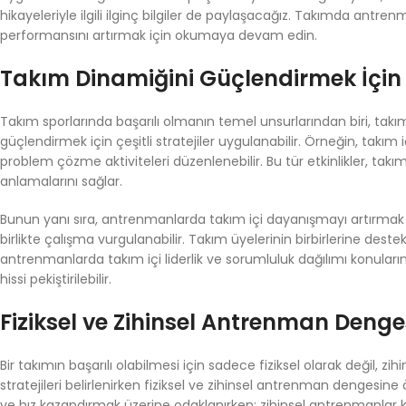
hikayeleriyle ilgili ilginç bilgiler de paylaşacağız. Takımda antre
performansını artırmak için okumaya devam edin.
Takım Dinamiğini Güçlendirmek İçin 
Takım sporlarında başarılı olmanın temel unsurlarından biri, ta
güçlendirmek için çeşitli stratejiler uygulanabilir. Örneğin, takım 
problem çözme aktiviteleri düzenlenebilir. Bu tür etkinlikler, takımın
anlamalarını sağlar.
Bunun yanı sıra, antrenmanlarda takım içi dayanışmayı artırmak i
birlikte çalışma vurgulanabilir. Takım üyelerinin birbirlerine dest
antrenmanlarda takım içi liderlik ve sorumluluk dağılımı konular
hissi pekiştirilebilir.
Fiziksel ve Zihinsel Antrenman Denge
Bir takımın başarılı olabilmesi için sadece fiziksel olarak değil, z
stratejileri belirlenirken fiziksel ve zihinsel antrenman dengesine 
ve hız kazandırmak üzerine odaklanırken; zihinsel antrenmanlar 