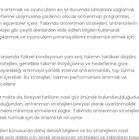
ını artırmak ve oyuncuların en iyi durumda olmalarını sağlamak
edeflerine ulaşmasına yardımcı olacak antrenman programları,
 egzersizler içerir. Takımda antrenman stratejileri, antrenörlerin
jisi gibi çeşitli alanlardan elde edilen bilgileri kullanarak
e çıkarmak ve oyuncuların potansiyellerini maksimize etmek için
arasında fiziksel kondisyonun yanı sıra, takımın taktiksel disiplini,
ejileri, genellikle takımın ihtiyaçlarına ve hedeflerine göre
, dayanıklılığı artırmaya yönelik interval antrenmanları, top sürme
ı içerebilir. Bu stratejiler, takımın performansını artırmak ve
cellenir.
 nokta da, bireysel farkların nasıl göz önünde bulundurulduğudur
 olduğundan, antrenman stratejileri bireysel olarak uyarlanmalıdır.
k riskini minimize etmelerini sağlar. Takımda antrenman stratejiler
 tutmak için de önemli bir rol oynar.
ri konusunda daha detaylı bilgilere ve bu stratejilerin nasıl
ı spor dalları için örnek antrenman stratejileri ve takımların başa