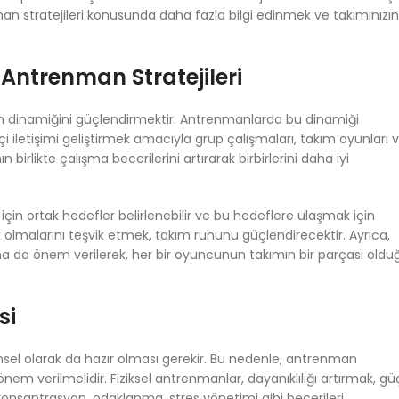
nman stratejileri konusunda daha fazla bilgi edinmek ve takımınızın
Antrenman Stratejileri
kım dinamiğini güçlendirmektir. Antrenmanlarda bu dinamiği
içi iletişimi geliştirmek amacıyla grup çalışmaları, takım oyunları 
 birlikte çalışma becerilerini artırarak birbirlerini daha iyi
çin ortak hedefler belirlenebilir ve bu hedeflere ulaşmak için
ek olmalarını teşvik etmek, takım ruhunu güçlendirecektir. Ayrıca,
ına da önem verilerek, her bir oyuncunun takımın bir parçası oldu
si
ihinsel olarak da hazır olması gerekir. Bu nedenle, antrenman
önem verilmelidir. Fiziksel antrenmanlar, dayanıklılığı artırmak, gü
konsantrasyon, odaklanma, stres yönetimi gibi becerileri