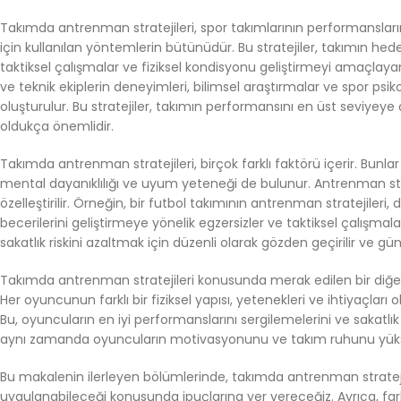
Takımda antrenman stratejileri, spor takımlarının performanslar
için kullanılan yöntemlerin bütünüdür. Bu stratejiler, takımın h
taktiksel çalışmalar ve fiziksel kondisyonu geliştirmeyi amaçlayan
ve teknik ekiplerin deneyimleri, bilimsel araştırmalar ve spor psikolo
oluşturulur. Bu stratejiler, takımın performansını en üst seviyey
oldukça önemlidir.
Takımda antrenman stratejileri, birçok farklı faktörü içerir. Bunlar 
mental dayanıklılığı ve uyum yeteneği de bulunur. Antrenman strat
özelleştirilir. Örneğin, bir futbol takımının antrenman stratejileri
becerilerini geliştirmeye yönelik egzersizler ve taktiksel çalışmalar
sakatlık riskini azaltmak için düzenli olarak gözden geçirilir ve gün
Takımda antrenman stratejileri konusunda merak edilen bir diğer
Her oyuncunun farklı bir fiziksel yapısı, yetenekleri ve ihtiyaçları
Bu, oyuncuların en iyi performanslarını sergilemelerini ve sakatlı
aynı zamanda oyuncuların motivasyonunu ve takım ruhunu yüksek
Bu makalenin ilerleyen bölümlerinde, takımda antrenman stratejile
uygulanabileceği konusunda ipuçlarına yer vereceğiz. Ayrıca, farkl