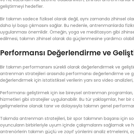
geliştirmeyi hedefler.
Bir takımın sadece fiziksel olarak değil, aynı zamanda zihinsel ol
daha iyi başa çıkmasını sağlar. Bu nedenle, antrenmanlarda fiziks
uygulanması önemlidir. Örneğin, yoga ve meditasyon gibi zihinse
edilmesi, takımın zihinsel olarak da güçlenmesine yardımcı olabili
Performansı Değerlendirme ve Gelişti
Bir takımın performansını sürekli olarak değerlendirmek ve gelişt
antrenman stratejileri arasında performansı değerlendirme ve geli
değerlendirmek için istatistiksel verilerin yanı sıra video analizleri,
Performansı geliştirmek için ise bireysel antrenman programları, e
hizmetleri gibi stratejiler uygulanabilir. Bu tür yaklaşımlar, her bi
gelişmelerine olanak tanır ve dolayısıyla takımın genel performansı
Takımda antrenman stratejileri, bir spor takımının başarısı için s
oyuncuların birbirleriyle uyum içinde çalışmalarını sağlamak ve hede
antrenörlerin takımın güçlü ve zayıf yönlerini analiz etmelerini, 