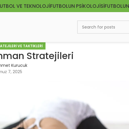
UTBOL VE TEKNOLOJI
FUTBOLUN PSIKOLOJISI
FUTBOLUN
TEJILERI VE TAKTIKLERI
man Stratejileri
hmet Kurucuk
uz 7, 2025