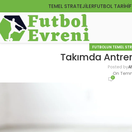
TEMEL STRATEJILER
FUTBOL TARIHI
F
FUTBOLUN TEMEL STRA
Takımda Antren
Posted by
A
On Temm
0