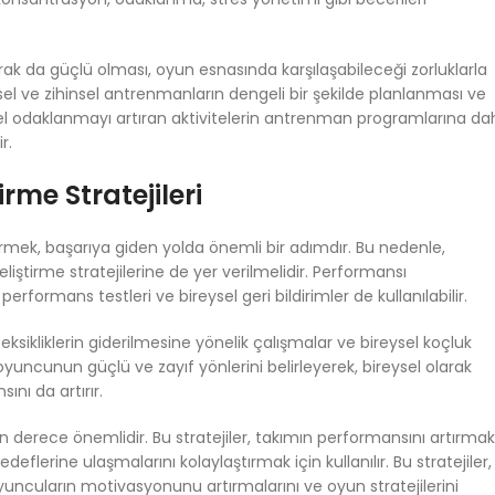
arak da güçlü olması, oyun esnasında karşılaşabileceği zorluklarla
el ve zihinsel antrenmanların dengeli bir şekilde planlanması ve
l odaklanmayı artıran aktivitelerin antrenman programlarına dah
r.
rme Stratejileri
irmek, başarıya giden yolda önemli bir adımdır. Bu nedenle,
ştirme stratejilerine de yer verilmelidir. Performansı
 performans testleri ve bireysel geri bildirimler de kullanılabilir.
ksikliklerin giderilmesine yönelik çalışmalar ve bireysel koçluk
r oyuncunun güçlü ve zayıf yönlerini belirleyerek, bireysel olarak
nı da artırır.
on derece önemlidir. Bu stratejiler, takımın performansını artırmak
flerine ulaşmalarını kolaylaştırmak için kullanılır. Bu stratejiler,
oyuncuların motivasyonunu artırmalarını ve oyun stratejilerini