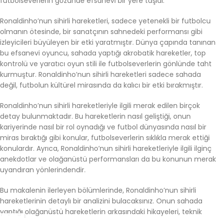
futbolseverlerin gözünde efsanevi bir yere taşıdı.
Ronaldinho’nun sihirli hareketleri, sadece yetenekli bir futbolcu
olmanın ötesinde, bir sanatçının sahnedeki performansı gibi
izleyicileri büyüleyen bir etki yaratmıştır. Dünya çapında tanınan
bu efsanevi oyuncu, sahada yaptığı akrobatik hareketler, top
kontrolü ve yaratıcı oyun stili ile futbolseverlerin gönlünde taht
kurmuştur. Ronaldinho’nun sihirli hareketleri sadece sahada
değil, futbolun kültürel mirasında da kalıcı bir etki bırakmıştır.
Ronaldinho’nun sihirli hareketleriyle ilgili merak edilen birçok
detay bulunmaktadır. Bu hareketlerin nasıl geliştiği, onun
kariyerinde nasıl bir rol oynadığı ve futbol dünyasında nasıl bir
miras bıraktığı gibi konular, futbolseverlerin sıklıkla merak ettiği
konulardır. Ayrıca, Ronaldinho’nun sihirli hareketleriyle ilgili ilginç
anekdotlar ve olağanüstü performansları da bu konunun merak
uyandıran yönlerindendir.
Bu makalenin ilerleyen bölümlerinde, Ronaldinho’nun sihirli
hareketlerinin detaylı bir analizini bulacaksınız. Onun sahada
yaptığı olağanüstü hareketlerin arkasındaki hikayeleri, teknik