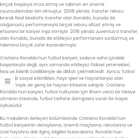
birçok başarıya imza atmış ve takımın en önemli
oyuncularından biri olmuştur. 2008 yılında, transfer rekoru
kırarak Real Madrid’e transfer olan Ronaldo, burada da
olağanüstü performansıyla birçok rekoru altüst etmiş ve
efsanevi bir kariyer inşa etmiştir. 2018 yılında Juventus’a transfer
olan Ronaldo, burada da etkileyici performansını sürdürmüş ve
takımına birçok zafer kazandırmıştır.
Cristiano Ronaldo’nun futbol kariyeri, sadece saha içindeki
başarılarıyla değil, aynı zamanda etkileyici fiziksel yetenekleri,
hırsı ve liderlik özellikleriyle de dikkat çekmektedir. Ayrıca, futbol
dışındaki sosyal etkinlikleri, hayır işleri ve hayranlarıyla olan
etkileşimiyle de geniş bir hayran kitlesine sahiptir. Cristiano
Ronaldo’nun kariyeri, futbol tutkunları için ilham verici bir hikaye
olmanın ötesinde, futbol tarihine damgasını vuran bir başarı
öyküsüdür.
Bu makalenin ilerleyen bölümlerinde Cristiano Ronaldo’nun
futbol kariyerinin detaylarına, önemli maçlarına, rekorlarına ve
özel hayatına dair ilginç bilgileri bulacaksınız. Ronaldo’nun